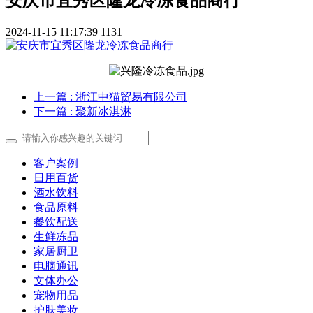
安庆市宜秀区隆龙冷冻食品商行
2024-11-15 11:17:39
1131
上一篇
: 浙江中猫贸易有限公司
下一篇
: 聚新冰淇淋
客户案例
日用百货
酒水饮料
食品原料
餐饮配送
生鲜冻品
家居厨卫
电脑通讯
文体办公
宠物用品
护肤美妆