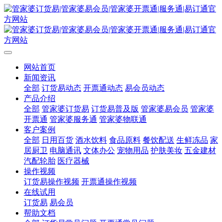
网站首页
新闻资讯
全部
订货易动态
开票通动态
易会员动态
产品介绍
全部
管家婆订货易
订货易普及版
管家婆易会员
管家婆
开票通
管家婆服务通
管家婆物联通
客户案例
全部
日用百货
酒水饮料
食品原料
餐饮配送
生鲜冻品
家
居厨卫
电脑通讯
文体办公
宠物用品
护肤美妆
五金建材
汽配轮胎
医疗器械
操作视频
订货易操作视频
开票通操作视频
在线试用
订货易
易会员
帮助文档