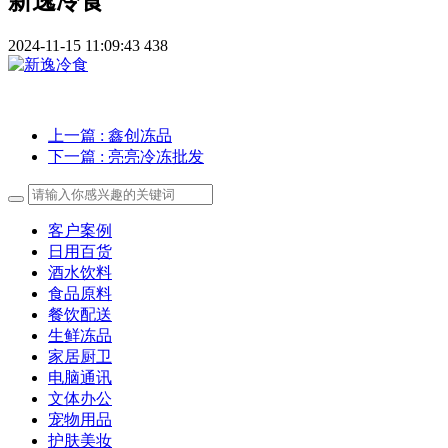
新逸冷食
2024-11-15 11:09:43
438
上一篇
: 鑫创冻品
下一篇
: 亮亮冷冻批发
客户案例
日用百货
酒水饮料
食品原料
餐饮配送
生鲜冻品
家居厨卫
电脑通讯
文体办公
宠物用品
护肤美妆