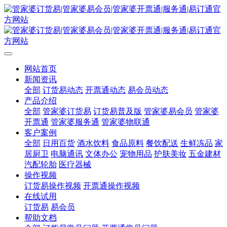
网站首页
新闻资讯
全部
订货易动态
开票通动态
易会员动态
产品介绍
全部
管家婆订货易
订货易普及版
管家婆易会员
管家婆
开票通
管家婆服务通
管家婆物联通
客户案例
全部
日用百货
酒水饮料
食品原料
餐饮配送
生鲜冻品
家
居厨卫
电脑通讯
文体办公
宠物用品
护肤美妆
五金建材
汽配轮胎
医疗器械
操作视频
订货易操作视频
开票通操作视频
在线试用
订货易
易会员
帮助文档