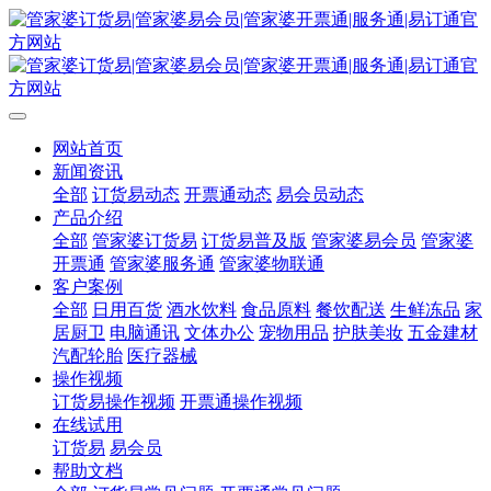
网站首页
新闻资讯
全部
订货易动态
开票通动态
易会员动态
产品介绍
全部
管家婆订货易
订货易普及版
管家婆易会员
管家婆
开票通
管家婆服务通
管家婆物联通
客户案例
全部
日用百货
酒水饮料
食品原料
餐饮配送
生鲜冻品
家
居厨卫
电脑通讯
文体办公
宠物用品
护肤美妆
五金建材
汽配轮胎
医疗器械
操作视频
订货易操作视频
开票通操作视频
在线试用
订货易
易会员
帮助文档