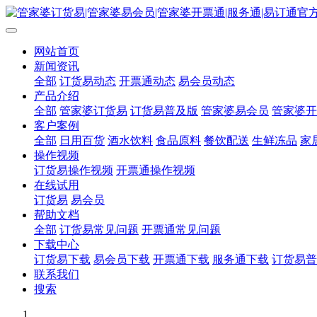
网站首页
新闻资讯
全部
订货易动态
开票通动态
易会员动态
产品介绍
全部
管家婆订货易
订货易普及版
管家婆易会员
管家婆开
客户案例
全部
日用百货
酒水饮料
食品原料
餐饮配送
生鲜冻品
家
操作视频
订货易操作视频
开票通操作视频
在线试用
订货易
易会员
帮助文档
全部
订货易常见问题
开票通常见问题
下载中心
订货易下载
易会员下载
开票通下载
服务通下载
订货易普
联系我们
搜索