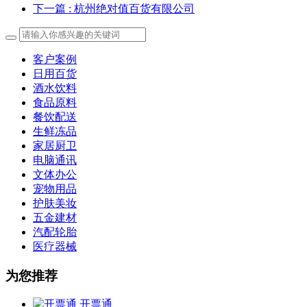
下一篇
: 杭州绝对值百货有限公司
客户案例
日用百货
酒水饮料
食品原料
餐饮配送
生鲜冻品
家居厨卫
电脑通讯
文体办公
宠物用品
护肤美妆
五金建材
汽配轮胎
医疗器械
为您推荐
开票通