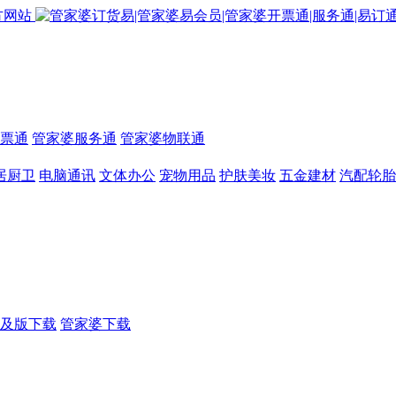
票通
管家婆服务通
管家婆物联通
居厨卫
电脑通讯
文体办公
宠物用品
护肤美妆
五金建材
汽配轮胎
及版下载
管家婆下载