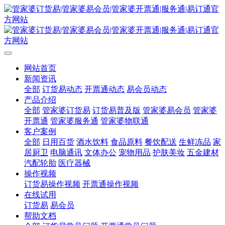
网站首页
新闻资讯
全部
订货易动态
开票通动态
易会员动态
产品介绍
全部
管家婆订货易
订货易普及版
管家婆易会员
管家婆
开票通
管家婆服务通
管家婆物联通
客户案例
全部
日用百货
酒水饮料
食品原料
餐饮配送
生鲜冻品
家
居厨卫
电脑通讯
文体办公
宠物用品
护肤美妆
五金建材
汽配轮胎
医疗器械
操作视频
订货易操作视频
开票通操作视频
在线试用
订货易
易会员
帮助文档