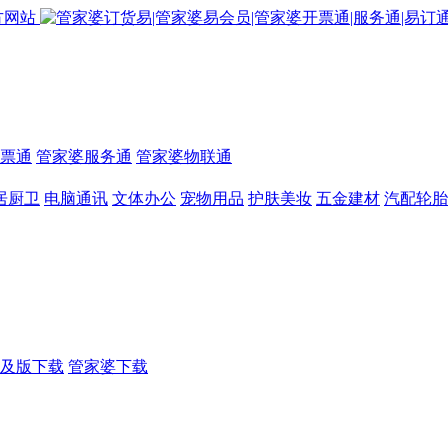
票通
管家婆服务通
管家婆物联通
居厨卫
电脑通讯
文体办公
宠物用品
护肤美妆
五金建材
汽配轮胎
及版下载
管家婆下载