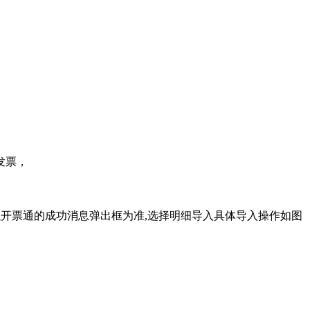
发票，
开票通的成功消息弹出框为准,选择明细导入
具体导入操作如图