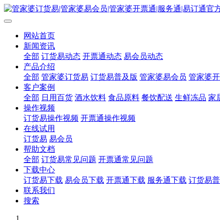
网站首页
新闻资讯
全部
订货易动态
开票通动态
易会员动态
产品介绍
全部
管家婆订货易
订货易普及版
管家婆易会员
管家婆开
客户案例
全部
日用百货
酒水饮料
食品原料
餐饮配送
生鲜冻品
家
操作视频
订货易操作视频
开票通操作视频
在线试用
订货易
易会员
帮助文档
全部
订货易常见问题
开票通常见问题
下载中心
订货易下载
易会员下载
开票通下载
服务通下载
订货易普
联系我们
搜索