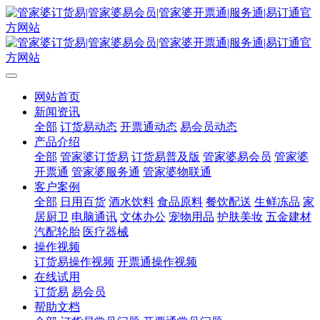
网站首页
新闻资讯
全部
订货易动态
开票通动态
易会员动态
产品介绍
全部
管家婆订货易
订货易普及版
管家婆易会员
管家婆
开票通
管家婆服务通
管家婆物联通
客户案例
全部
日用百货
酒水饮料
食品原料
餐饮配送
生鲜冻品
家
居厨卫
电脑通讯
文体办公
宠物用品
护肤美妆
五金建材
汽配轮胎
医疗器械
操作视频
订货易操作视频
开票通操作视频
在线试用
订货易
易会员
帮助文档