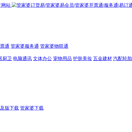
票通
管家婆服务通
管家婆物联通
居厨卫
电脑通讯
文体办公
宠物用品
护肤美妆
五金建材
汽配轮胎
及版下载
管家婆下载