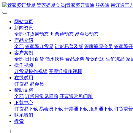
网站首页
新闻资讯
全部
订货易动态
开票通动态
易会员动态
产品介绍
全部
管家婆订货易
订货易普及版
管家婆易会员
管家婆开
客户案例
全部
日用百货
酒水饮料
食品原料
餐饮配送
生鲜冻品
家
操作视频
订货易操作视频
开票通操作视频
在线试用
订货易
易会员
帮助文档
全部
订货易常见问题
开票通常见问题
下载中心
订货易下载
易会员下载
开票通下载
服务通下载
订货易普
联系我们
搜索