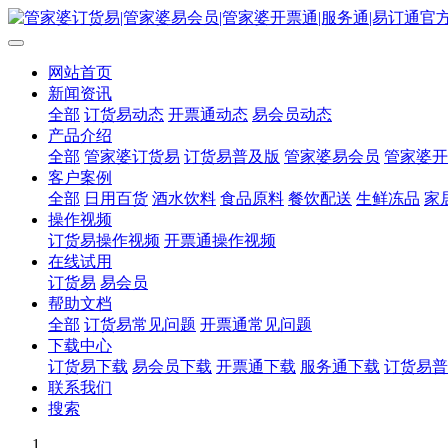
网站首页
新闻资讯
全部
订货易动态
开票通动态
易会员动态
产品介绍
全部
管家婆订货易
订货易普及版
管家婆易会员
管家婆开
客户案例
全部
日用百货
酒水饮料
食品原料
餐饮配送
生鲜冻品
家
操作视频
订货易操作视频
开票通操作视频
在线试用
订货易
易会员
帮助文档
全部
订货易常见问题
开票通常见问题
下载中心
订货易下载
易会员下载
开票通下载
服务通下载
订货易普
联系我们
搜索