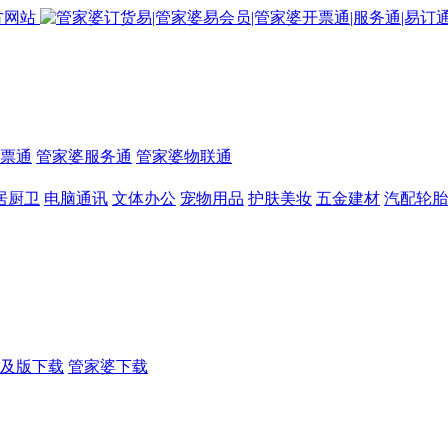
票通
管家婆服务通
管家婆物联通
居厨卫
电脑通讯
文体办公
宠物用品
护肤美妆
五金建材
汽配轮胎
及版下载
管家婆下载