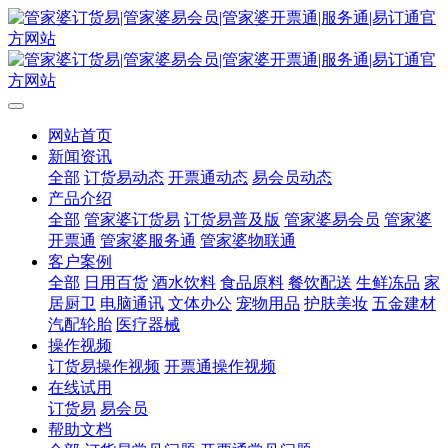
网站首页
新闻资讯
全部
订货易动态
开票通动态
易会员动态
产品介绍
全部
管家婆订货易
订货易普及版
管家婆易会员
管家婆
开票通
管家婆服务通
管家婆物联通
客户案例
全部
日用百货
酒水饮料
食品原料
餐饮配送
生鲜冻品
家
居厨卫
电脑通讯
文体办公
宠物用品
护肤美妆
五金建材
汽配轮胎
医疗器械
操作视频
订货易操作视频
开票通操作视频
在线试用
订货易
易会员
帮助文档