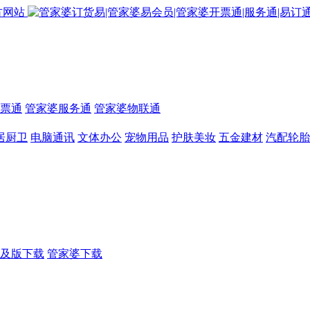
票通
管家婆服务通
管家婆物联通
居厨卫
电脑通讯
文体办公
宠物用品
护肤美妆
五金建材
汽配轮胎
及版下载
管家婆下载