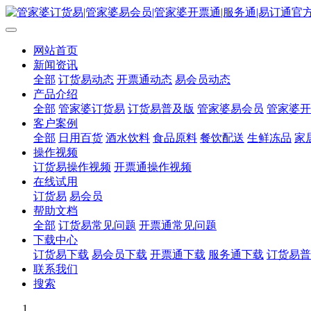
网站首页
新闻资讯
全部
订货易动态
开票通动态
易会员动态
产品介绍
全部
管家婆订货易
订货易普及版
管家婆易会员
管家婆开
客户案例
全部
日用百货
酒水饮料
食品原料
餐饮配送
生鲜冻品
家
操作视频
订货易操作视频
开票通操作视频
在线试用
订货易
易会员
帮助文档
全部
订货易常见问题
开票通常见问题
下载中心
订货易下载
易会员下载
开票通下载
服务通下载
订货易普
联系我们
搜索