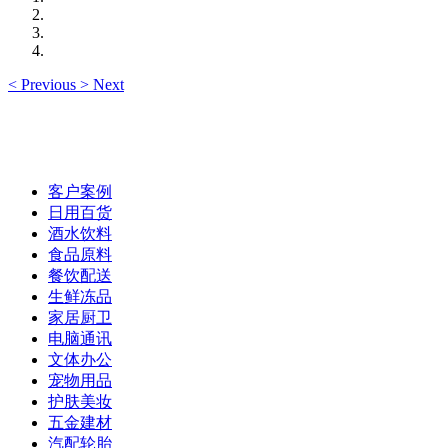
<
Previous
>
Next
客户案例
日用百货
酒水饮料
食品原料
餐饮配送
生鲜冻品
家居厨卫
电脑通讯
文体办公
宠物用品
护肤美妆
五金建材
汽配轮胎