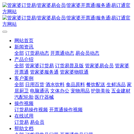
网站首页
新闻资讯
全部
订货易动态
开票通动态
易会员动态
产品介绍
全部
管家婆订货易
订货易普及版
管家婆易会员
管家婆
开票通
管家婆服务通
管家婆物联通
客户案例
全部
日用百货
酒水饮料
食品原料
餐饮配送
生鲜冻品
家
居厨卫
电脑通讯
文体办公
宠物用品
护肤美妆
五金建材
汽配轮胎
医疗器械
操作视频
订货易操作视频
开票通操作视频
在线试用
订货易
易会员
帮助文档