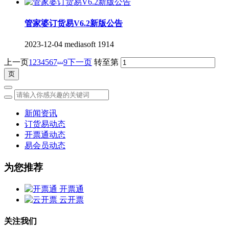
管家婆订货易V6.2新版公告
2023-12-04
mediasoft
1914
...
上一页
1
2
3
4
5
6
7
9
下一页
转至第
新闻资讯
订货易动态
开票通动态
易会员动态
为您推荐
开票通
云开票
关注我们