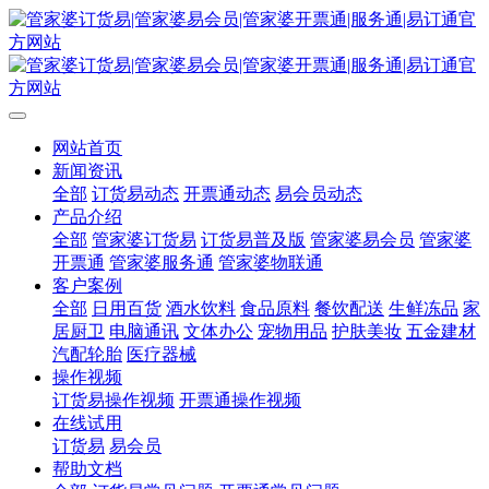
网站首页
新闻资讯
全部
订货易动态
开票通动态
易会员动态
产品介绍
全部
管家婆订货易
订货易普及版
管家婆易会员
管家婆
开票通
管家婆服务通
管家婆物联通
客户案例
全部
日用百货
酒水饮料
食品原料
餐饮配送
生鲜冻品
家
居厨卫
电脑通讯
文体办公
宠物用品
护肤美妆
五金建材
汽配轮胎
医疗器械
操作视频
订货易操作视频
开票通操作视频
在线试用
订货易
易会员
帮助文档