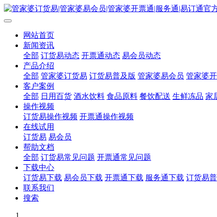
网站首页
新闻资讯
全部
订货易动态
开票通动态
易会员动态
产品介绍
全部
管家婆订货易
订货易普及版
管家婆易会员
管家婆开
客户案例
全部
日用百货
酒水饮料
食品原料
餐饮配送
生鲜冻品
家
操作视频
订货易操作视频
开票通操作视频
在线试用
订货易
易会员
帮助文档
全部
订货易常见问题
开票通常见问题
下载中心
订货易下载
易会员下载
开票通下载
服务通下载
订货易普
联系我们
搜索