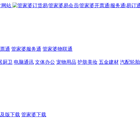
票通
管家婆服务通
管家婆物联通
居厨卫
电脑通讯
文体办公
宠物用品
护肤美妆
五金建材
汽配轮胎
及版下载
管家婆下载