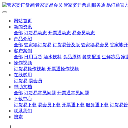
网站首页
新闻资讯
全部
订货易动态
开票通动态
易会员动态
产品介绍
全部
管家婆订货易
订货易普及版
管家婆易会员
管家婆开
客户案例
全部
日用百货
酒水饮料
食品原料
餐饮配送
生鲜冻品
家
操作视频
订货易操作视频
开票通操作视频
在线试用
订货易
易会员
帮助文档
全部
订货易常见问题
开票通常见问题
下载中心
订货易下载
易会员下载
开票通下载
服务通下载
订货易普
联系我们
搜索