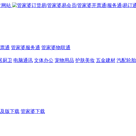
票通
管家婆服务通
管家婆物联通
居厨卫
电脑通讯
文体办公
宠物用品
护肤美妆
五金建材
汽配轮胎
及版下载
管家婆下载