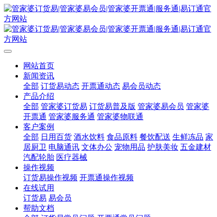
网站首页
新闻资讯
全部
订货易动态
开票通动态
易会员动态
产品介绍
全部
管家婆订货易
订货易普及版
管家婆易会员
管家婆
开票通
管家婆服务通
管家婆物联通
客户案例
全部
日用百货
酒水饮料
食品原料
餐饮配送
生鲜冻品
家
居厨卫
电脑通讯
文体办公
宠物用品
护肤美妆
五金建材
汽配轮胎
医疗器械
操作视频
订货易操作视频
开票通操作视频
在线试用
订货易
易会员
帮助文档