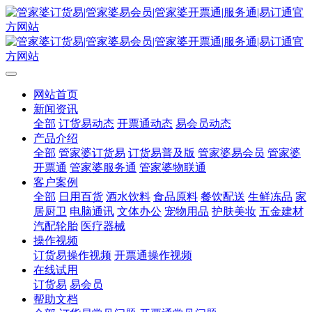
网站首页
新闻资讯
全部
订货易动态
开票通动态
易会员动态
产品介绍
全部
管家婆订货易
订货易普及版
管家婆易会员
管家婆
开票通
管家婆服务通
管家婆物联通
客户案例
全部
日用百货
酒水饮料
食品原料
餐饮配送
生鲜冻品
家
居厨卫
电脑通讯
文体办公
宠物用品
护肤美妆
五金建材
汽配轮胎
医疗器械
操作视频
订货易操作视频
开票通操作视频
在线试用
订货易
易会员
帮助文档