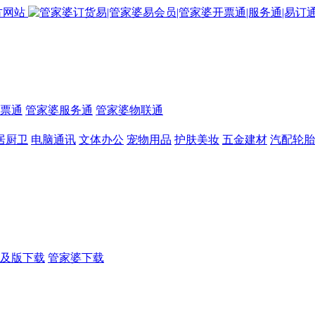
票通
管家婆服务通
管家婆物联通
居厨卫
电脑通讯
文体办公
宠物用品
护肤美妆
五金建材
汽配轮胎
及版下载
管家婆下载