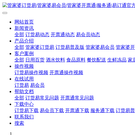
网站首页
新闻资讯
全部
订货易动态
开票通动态
易会员动态
产品介绍
全部
管家婆订货易
订货易普及版
管家婆易会员
管家婆开
客户案例
全部
日用百货
酒水饮料
食品原料
餐饮配送
生鲜冻品
家
操作视频
订货易操作视频
开票通操作视频
在线试用
订货易
易会员
帮助文档
全部
订货易常见问题
开票通常见问题
下载中心
订货易下载
易会员下载
开票通下载
服务通下载
订货易普
联系我们
搜索