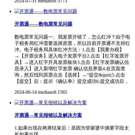
2024-07-31
mediasoft
3773
开票通——数电票常见问题
数电票常见问题一、我发票开错了，怎么红冲？由于电
子税务局红冲需要选择原票，所以目前开票通不支持红
冲。电子税务局具体红冲方法：1.点击【我要办税】
→【开票业务】进入电子发票平台2.点击【红字发票开
具】→进入红字开具发票板块3.点击【红字发票确认信
息录入】进入新增红字发票 确认信息界面4.在页面查
询，然后找到原票点击【选择】→“提交&quot;5.点击
【提交】后：提示《确认单》提交成功6.提交成功后，
2024-06-14
mediasoft
1565
开票通—常见报错以及解决方案
1.如果出现在拷屏结束后：原因为管家婆中摘要字段太
长如果出现