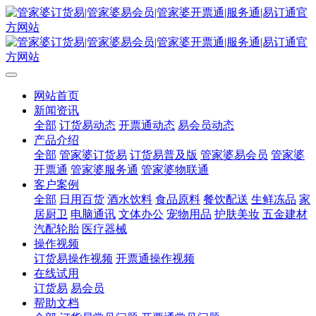
网站首页
新闻资讯
全部
订货易动态
开票通动态
易会员动态
产品介绍
全部
管家婆订货易
订货易普及版
管家婆易会员
管家婆
开票通
管家婆服务通
管家婆物联通
客户案例
全部
日用百货
酒水饮料
食品原料
餐饮配送
生鲜冻品
家
居厨卫
电脑通讯
文体办公
宠物用品
护肤美妆
五金建材
汽配轮胎
医疗器械
操作视频
订货易操作视频
开票通操作视频
在线试用
订货易
易会员
帮助文档