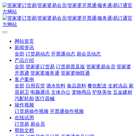
网站首页
新闻资讯
全部
订货易动态
开票通动态
易会员动态
产品介绍
全部
管家婆订货易
订货易普及版
管家婆易会员
管家婆
开票通
管家婆服务通
管家婆物联通
客户案例
全部
日用百货
酒水饮料
食品原料
餐饮配送
生鲜冻品
家
居厨卫
电脑通讯
文体办公
宠物用品
护肤美妆
五金建材
汽配轮胎
医疗器械
操作视频
订货易操作视频
开票通操作视频
在线试用
订货易
易会员
帮助文档