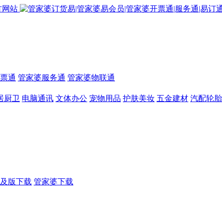
票通
管家婆服务通
管家婆物联通
居厨卫
电脑通讯
文体办公
宠物用品
护肤美妆
五金建材
汽配轮胎
及版下载
管家婆下载