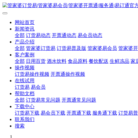
网站首页
新闻资讯
全部
订货易动态
开票通动态
易会员动态
产品介绍
全部
管家婆订货易
订货易普及版
管家婆易会员
管家婆开
客户案例
全部
日用百货
酒水饮料
食品原料
餐饮配送
生鲜冻品
家
操作视频
订货易操作视频
开票通操作视频
在线试用
订货易
易会员
帮助文档
全部
订货易常见问题
开票通常见问题
下载中心
订货易下载
易会员下载
开票通下载
服务通下载
订货易普
联系我们
搜索