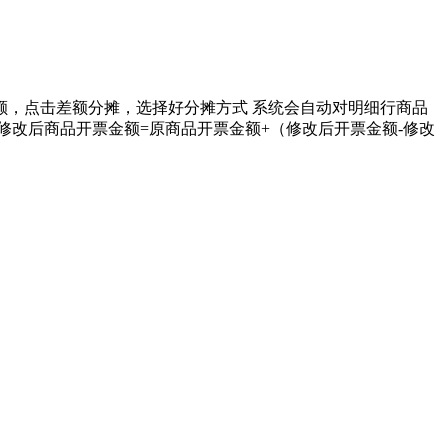
额，点击差额分摊，选择好分摊方式 系统会自动对明细行商品
修改后商品开票金额=原商品开票金额+（修改后开票金额-修改