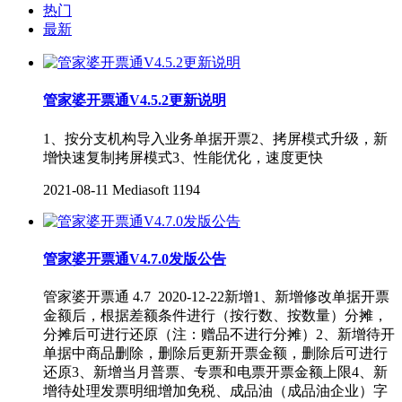
热门
最新
管家婆开票通V4.5.2更新说明
1、按分支机构导入业务单据开票2、拷屏模式升级，新
增快速复制拷屏模式3、性能优化，速度更快
2021-08-11
Mediasoft
1194
管家婆开票通V4.7.0发版公告
管家婆开票通 4.7 2020-12-22新增1、新增修改单据开票
金额后，根据差额条件进行（按行数、按数量）分摊，
分摊后可进行还原（注：赠品不进行分摊）2、新增待开
单据中商品删除，删除后更新开票金额，删除后可进行
还原3、新增当月普票、专票和电票开票金额上限4、新
增待处理发票明细增加免税、成品油（成品油企业）字