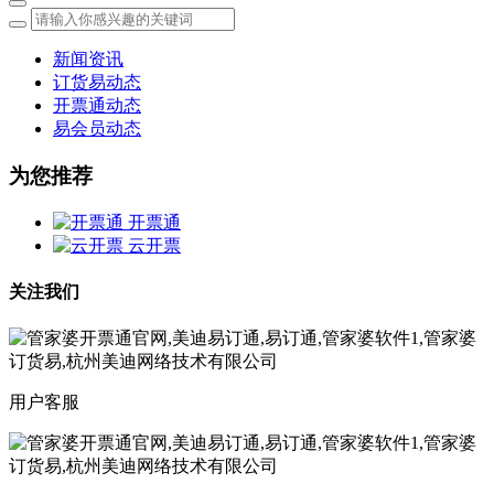
新闻资讯
订货易动态
开票通动态
易会员动态
为您推荐
开票通
云开票
关注我们
用户客服