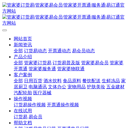
网站首页
新闻资讯
全部
订货易动态
开票通动态
易会员动态
产品介绍
全部
管家婆订货易
订货易普及版
管家婆易会员
管家婆
开票通
管家婆服务通
管家婆物联通
客户案例
全部
日用百货
酒水饮料
食品原料
餐饮配送
生鲜冻品
家
居厨卫
电脑通讯
文体办公
宠物用品
护肤美妆
五金建材
汽配轮胎
医疗器械
操作视频
订货易操作视频
开票通操作视频
在线试用
订货易
易会员
帮助文档