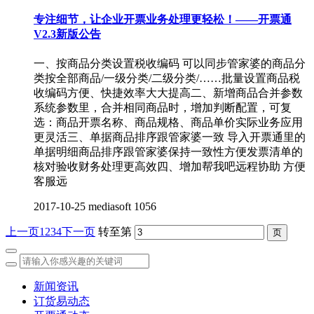
专注细节，让企业开票业务处理更轻松！——开票通
V2.3新版公告
一、按商品分类设置税收编码 可以同步管家婆的商品分
类按全部商品/一级分类/二级分类/……批量设置商品税
收编码方便、快捷效率大大提高二、新增商品合并参数
系统参数里，合并相同商品时，增加判断配置，可复
选：商品开票名称、商品规格、商品单价实际业务应用
更灵活三、单据商品排序跟管家婆一致 导入开票通里的
单据明细商品排序跟管家婆保持一致性方便发票清单的
核对验收财务处理更高效四、增加帮我吧远程协助 方便
客服远
2017-10-25
mediasoft
1056
上一页
1
2
3
4
下一页
转至第
新闻资讯
订货易动态