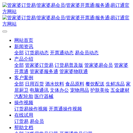
网站首页
新闻资讯
全部
订货易动态
开票通动态
易会员动态
产品介绍
全部
管家婆订货易
订货易普及版
管家婆易会员
管家婆
开票通
管家婆服务通
管家婆物联通
客户案例
全部
日用百货
酒水饮料
食品原料
餐饮配送
生鲜冻品
家
居厨卫
电脑通讯
文体办公
宠物用品
护肤美妆
五金建材
汽配轮胎
医疗器械
操作视频
订货易操作视频
开票通操作视频
在线试用
订货易
易会员
帮助文档